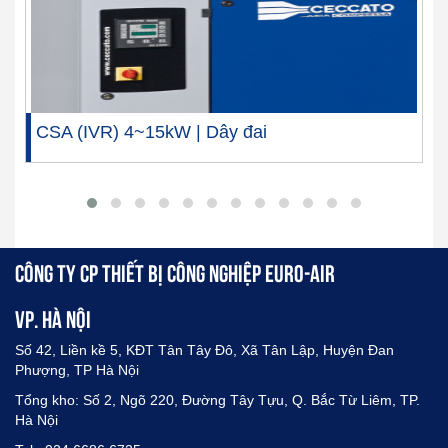
CSA (IVR) 4~15kW | Dây đai
CÔNG TY CP THIẾT BỊ CÔNG NGHIỆP EURO-AIR
VP. HÀ NỘI
Số 42, Liền kề 5, KĐT Tân Tây Đô, Xã Tân Lập, Huyện Đan
Phượng, TP Hà Nội
Tổng kho: Số 2, Ngõ 220, Đường Tây Tựu, Q. Bắc Từ Liêm, TP.
Hà Nội