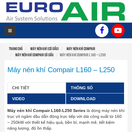
TRANG
GIỚI
SẢN
TIN
HỖ
DỰ
LIÊN
CHỦ
THIỆU
PHẨM
TỨC
TRỢ
ÁN
HỆ
KỸ
THUẬT
Trang chủ
MÁY NÉN KHÍ (CÓ DẦU)
Máy nén khí COMPAIR
Máy nén khí COMPAIR có dầu
Máy nén khí Compair L160 – L250
Máy nén khí Compair L160 – L250
CHI TIẾT
THÔNG SỐ
VIDEO
DOWNLOAD
Máy nén khí Compair L160-L250 Series
là dòng máy nén khí
trục vít ngâm dầu dẫn động trực tiếp với dải công suất từ 160
~ 250kW với thiết kế hiệu quả, bền bỉ, mạnh mẽ, tiết kiệm
năng lượng, độ ồn thấp.