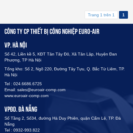
Trang 1 trên 1
1
CÔNG TY CP THIẾT BỊ CÔNG NGHIỆP EURO-AIR
VP. HÀ NỘI
Số 42, Liền kề 5, KĐT Tân Tây Đô, Xã Tân Lập, Huyện Đan
Phượng, TP Hà Nội
Tổng kho: Số 2, Ngõ 220, Đường Tây Tựu, Q. Bắc Từ Liêm, TP.
Hà Nội
Tel : 024.6686.6725
Email: sales@euroair-comp.com
www.euroair-comp.com
VPĐD. ĐÀ NẴNG
Số Tầng 2, Số34, đường Hà Duy Phiên, quận Cẩm Lệ, TP. Đà
Nẵng
Tel : 0932-993.822