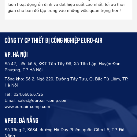
luôn hoạt động ổn định và đạt hiệu suất cao nhất, tối ưu thời
gian cho bạn để tập trung vào những việc quan trọng hơn!
CÔNG TY CP THIẾT BỊ CÔNG NGHIỆP EURO-AIR
VP. HÀ NỘI
Số 42, Liền kề 5, KĐT Tân Tây Đô, Xã Tân Lập, Huyện Đan
Phượng, TP Hà Nội
Tổng kho: Số 2, Ngõ 220, Đường Tây Tựu, Q. Bắc Từ Liêm, TP.
Hà Nội
Tel : 024.6686.6725
Email: sales@euroair-comp.com
www.euroair-comp.com
VPĐD. ĐÀ NẴNG
Số Tầng 2, Số34, đường Hà Duy Phiên, quận Cẩm Lệ, TP. Đà
Nẵng