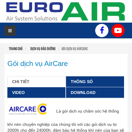
TRANG
GIỚI
SẢN
TIN
HỖ
DỰ
LIÊN
CHỦ
THIỆU
PHẨM
TỨC
TRỢ
ÁN
HỆ
KỸ
THUẬT
Trang chủ
DỊCH VỤ BẢO DƯỠNG
Gói dịch vụ AirCare
Gói dịch vụ AirCare
CHI TIẾT
THÔNG SỐ
VIDEO
DOWNLOAD
Là gói dịch vụ chăm sóc hệ thống
khí nén chuyên nghiệp của chúng tôi với các gói dịch vụ từ
2000h cho đến 24000h, đảm bảo hệ thống khí nén của bạn sẽ